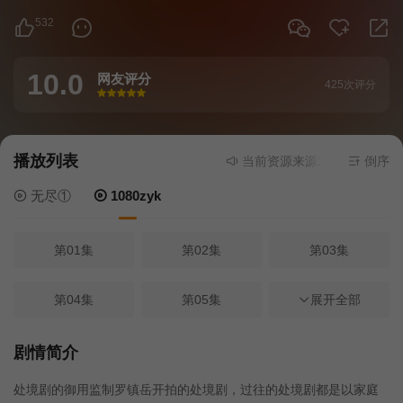
532
10.0
网友评分
425次评分
很差
较差
还行
推荐
力荐
播放列表
当前资源来源
1080zyk
- 在线播
倒序
无尽①
1080zyk
第01集
第02集
第03集
第04集
第05集
第06集
展开全部
第07集
第08集
第09集
剧情简介
处境剧的御用监制罗镇岳开拍的处境剧，过往的处境剧都是以家庭
第10集
第11集
第12集