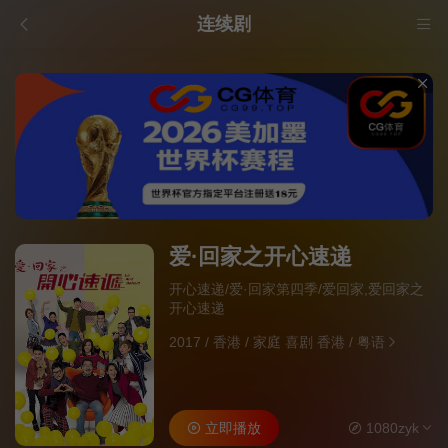
连续剧
爱·回家之开心速递
开心速递/爱·回家第四季/爱回家,爱回家之
开心速递
2017
/
香港
/
家庭 喜剧 香港
/
粤语
立即播放
1080zyk