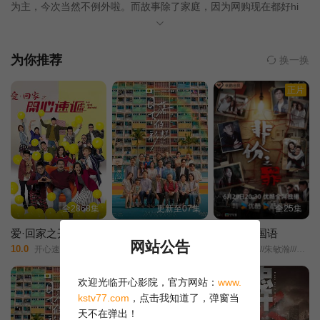
为主，今次当然不例外啦。而故事除了家庭，因为网购现在都好hi
t，就会讲到一间百货公司，入面开设的网购部，是从这里开展出来
第13集
第14集
第15集
的故仔。
为你推荐
换一换
第16集
第17集
第18集
正片
第19集
第20集
第21集
第22集
第23集
第24集
第25集
第26集
第27集
全2868集
更新至07集
全25集
第28集
第29集
第30集
爱·回家之开心速递
日落下的彩虹
非份之罪国语
网站公告
10.0
1.0
1.0
开心速递/爱·回家第四季/爱回家/爱回家之开心速递/
Under The Rainbow/
吴启华///朱敏瀚///赖慰玲///陈炜///吴伟豪///单立文///阮浩棕///刘佩玥///徐荣///何沛珈///贝安琪///戴祖仪///游嘉欣///江嘉敏///韦家雄///郑子诚///卢宛茵///李家鼎///谭凯琪///邓智坚///江欣燕///黎燕珊///罗冠兰///苏韵姿///吴沚默///叶靖仪///唐嘉麟///张翼东///胡敏芝///区霭玲///方绍聪///梁证嘉///陈嘉俊///关枫馨///彭翔翎///梁皓楷///李启杰///鬼塚///蔡志恩///罗皓谊///陈俊坚///吴天佑///施焯日//
第31集
第32集
第33集
正片
欢迎光临开心影院，官方网站：
www.
kstv77.com
，点击我知道了，弹窗当
第34集
第35集
第36集
天不在弹出！