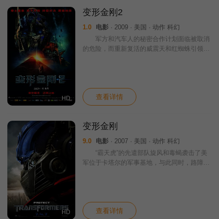
变形金刚2
1.0
电影
· 2009 · 美国 · 动作 科幻
军方和汽车人的秘密合作计划面临被取消
的危险，而重新复活的威震天和红蜘蛛引领霸
天虎军队，密谋夺取能量源，企图在地球掀起
又一场腥风血雨。 此时主人公萨姆（希安
·拉博夫 Shia LaBeouf 饰）
查看详情
HD
变形金刚
9.0
电影
· 2007 · 美国 · 动作 科幻
“霸天虎”的先遣部队旋风和毒蝎袭击了美
军位于卡塔尔的军事基地，与此同时，路障帮
助他的搭档迷乱潜入了美国总统的座机空中一
号，通过电脑获悉，要想找到威震天就必须找
到维特维奇家族的那副眼镜，上面有威震天
查看详情
HD