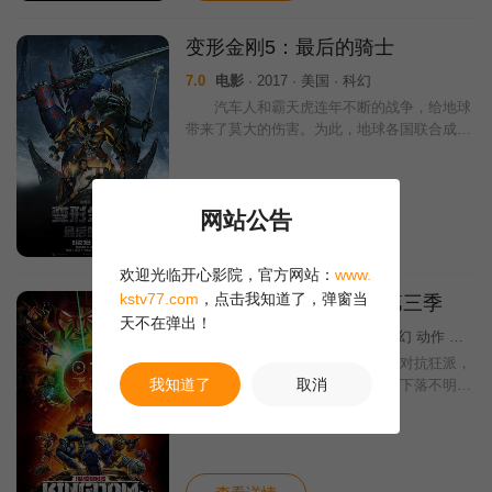
变形金刚5：最后的骑士
7.0
电影
· 2017 · 美国 · 科幻
汽车人和霸天虎连年不断的战争，给地球
带来了莫大的伤害。为此，地球各国联合成立
反应部队，针对变形金刚无论正邪一律绞杀。
与擎天柱交往甚密的地球人凯德•伊格尔（马
克·沃尔伯格 Mark Wahlberg
网站公告
查看详情
HD
欢迎光临开心影院，官方网站：
www.
kstv77.com
，点击我知道了，弹窗当
变形金刚：赛博坦之战第三季
天不在弹出！
10.0
动漫
· 2021 · 美国 · 冒险 科幻 动作 欧美动漫
博派现在必须和极限动物并肩对抗狂派，
我知道了
取消
狂派则与掠食金刚联手，拼命找寻下落不明的
火种源。然而，黄金光碟却掌握在掠食金刚的
手中，这款难以捉摸的文物不仅跟密卡登切身
相关，还能赋予他强大的优势，用来压制死对