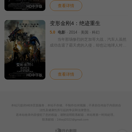
查看详情
HD中字版
变形金刚4：绝迹重生
5.0
电影
· 2014 · 美国 · 科幻
当年那场惨烈的芝加哥大战，汽车人虽然
成功击退了霸天虎的入侵，却也让地球人对他
们失去了应有的信任与尊重。由美国中情局组
建的“墓风”部队对所有的变形金刚进行无差别
的猎杀，一时间汽车人和霸天虎全都在地球
查看详情
HD中字版
本站只提供WEB页面服务，本站不存储、不制作任何视频，不承担任何由于内容的合
法性及健康性所引起的争议和法律责任。
若本站收录内容侵犯了您的权益，请附说明联系邮箱，本站将第一时间处理。
联系邮箱：
24keji2022@gmail.com