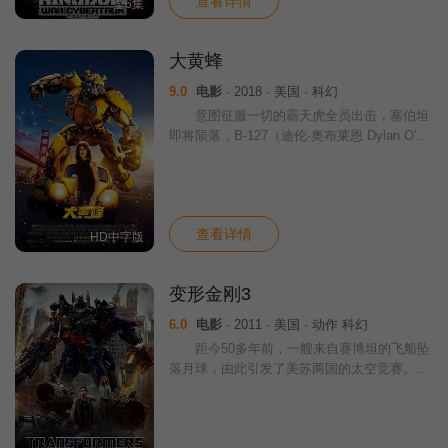
查看详情
全6集
大黄蜂
9.0
电影
· 2018 · 美国 · 科幻
意图征服一切的霸天虎全员出击，塞伯坦
即将陨落，B-127（迪伦·奥布莱恩 Dylan O'Bri
en 配音）临危受命前往地球。在1987年的加
州，B-127不仅遭到特工伯恩斯（约翰·塞纳 J
ohn
查看详情
HD中字版
变形金刚3
6.0
电影
· 2011 · 美国 · 动作 科幻
距今50多年前，一艘来自赛博坦的飞船坠
落月球，由此引发了美苏两国的太空竞赛。人
类争相登上月球，只为一探飞船残骸中的秘
密。时间回到21世纪初，经过几番征战，汽车
人终于挫败霸天虎的入侵，继而与人类合作