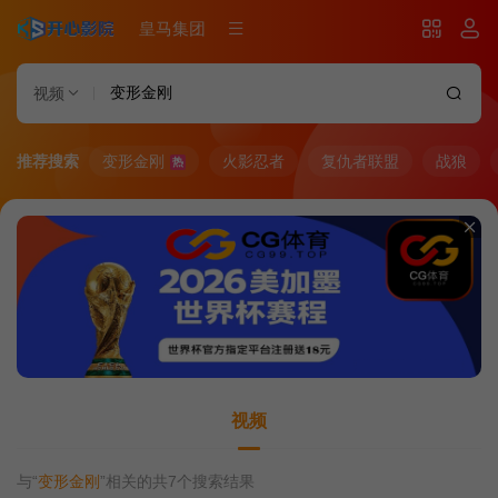
皇马集团
视频
推荐搜索
变形金刚
火影忍者
复仇者联盟
战狼
热
视频
与“
变形金刚
”相关的共
7
个搜索结果