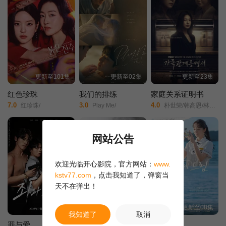
更新至101集
更新至02集
更新至23集
红色珍珠
我们的排练
家庭关系证明书
7.0
3.0
4.0
红珍珠/
Play Me/
朴世荣/韩高恩/林志恩/成伊言/朴率拉/徐道永/全胜彬/
网站公告
欢迎光临开心影院，官方网站：
www.
kstv77.com
，点击我知道了，弹窗当
天不在弹出！
全10集
全12集
更新至08集
我知道了
取消
罪与爱
谤法
给你梦想