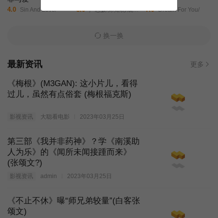
4.0
3.0
7.0
Sin And Love/
严志媛/郑知晓/成东日/赵敏修/丁文晟/金敏载/崔秉默/金仁权/高圭弼/
Dream For You/
换一换
最新资讯
更多
《梅根》(M3GAN): 这小片儿，看得
过儿，虽然有点俗套 (梅根福克斯)
影视资讯
大聪看电影
2023年03月25日
第三部《我并非药神》？学《南溪助
人为乐》的《闻所未闻接踵而来》
(张颂文?)
影视资讯
admin
2023年03月25日
《不止不休》曝“师兄弟较量”(白客张
颂文)