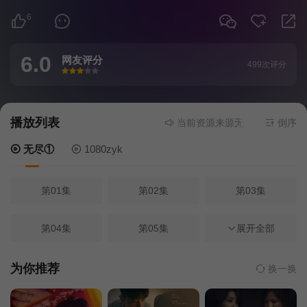
6
6.0
网友评分
499次评分
很差
较差
还行
推荐
力荐
播放列表
当前资源来源
无尽①
- 无需安装
倒序
无尽①
1080zyk
第01集
第02集
第03集
第04集
第05集
第06集
展开全部
第07集
第08集
第09集
为你推荐
换一换
第10集
第11集
第12集