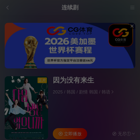
连续剧
因为没有来生
正片
2025
/
韩国
/
剧情 韩国
/
韩语
立即播放
无尽①