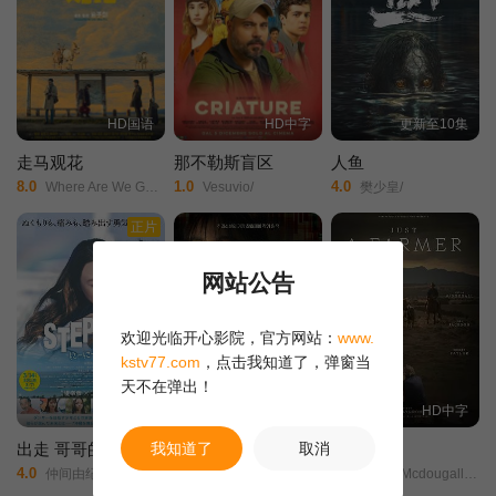
HD国语
HD中字
更新至10集
走马观花
那不勒斯盲区
人鱼
8.0
1.0
4.0
Where Are We Going/
Vesuvio/
樊少皇/
正片
网站公告
欢迎光临开心影院，官方网站：
www.
kstv77.com
，点击我知道了，弹窗当
天不在弹出！
HD中字
HD中字
HD中字
我知道了
取消
出走 哥哥的彼界
网内人：无脸杀手
一介农民
4.0
5.0
10.0
仲间由纪惠/Soul/又吉伶音/伊波れいり/松田流花/津波竜斗/内田树/盧礼欧/玉城敦子/城间やよい/津嘉山正种/寺辻健一郎/
Second Sister/
Leila Mcdougall/Joel Jackson/Robert Taylor/