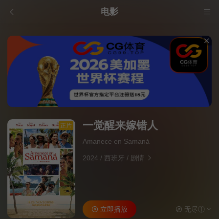
电影
一觉醒来嫁错人
正片
Amanece en Samaná
2024
/
西班牙
/
剧情
立即播放
无尽①