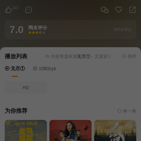
322
7.0
网友评分
597次评分
很差
较差
还行
推荐
力荐
播放列表
当前资源来源
无尽①
- 无需安装任何插件
倒序
无尽①
1080zyk
HD
为你推荐
换一换