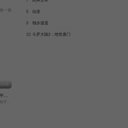
7
换一换
8
仙逆
9
独步逍遥
10
斗罗大陆2：绝世唐门
84集
无限抽取：开局核平修仙世界动态漫画
态漫画/