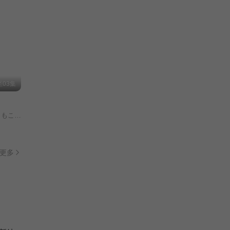
03集
莉菜/花谷聪亮/拓也/翔司/
更多