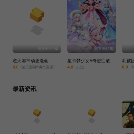
更新至383集
更新至12集
逆天邪神动态漫画
星卡梦少女5奇迹绽放
8.0
4.0
8.0
逆天邪神/动态漫画/
未知
内
最新资讯