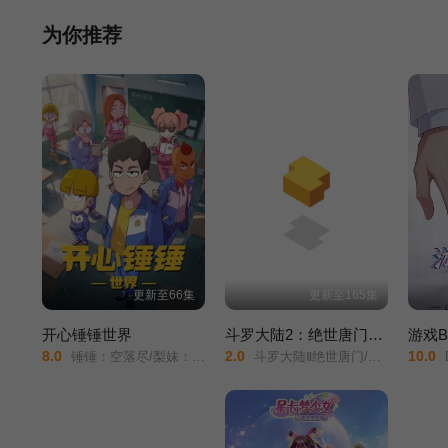
第25集
第26集
为你推荐
更新至66集
更新至165集
开心锤锤世界
斗罗大陆2：绝世唐门2023
游戏
8.0
2.0
10.0
锤锤：空落尽/梨妹：涩尕猫/
斗罗大陆Ⅱ绝世唐门/绝世唐门动画版/斗罗大陆2/
D