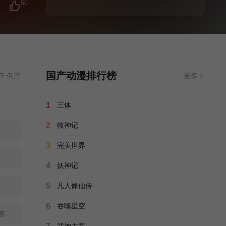
50
国产动漫排行榜
倒序
更多
1
三体
2
牧神记
3
完美世界
4
妖神记
5
凡人修仙传
6
吞噬星空
部
武神主宰