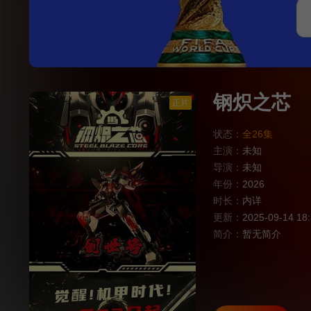
钢炽之芯
正片
状态：
全26集
主演：
未知
导演：
未知
年份：
2026
时长：
内详
更新：
2025-09-14 18
简介：
暂无简介