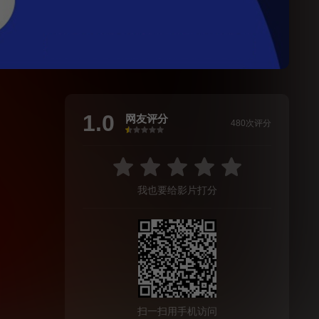
1.0
网友评分
480次评分
很差
较差
还行
推荐
力荐
我也要给影片打分
扫一扫用手机访问