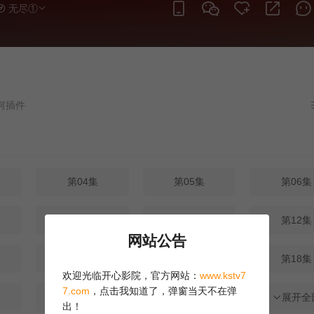
无尽①
第04集
第05集
第06集
第10集
第11集
第12集
网站公告
第16集
第17集
第18集
欢迎光临开心影院，官方网站：
www.kstv7
7.com
，点击我知道了，弹窗当天不在弹
第22集
第23集
第24集
展开全
出！