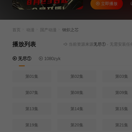
立即播放
首页
动漫
国产动漫
钢炽之芯
播放列表
当前资源来源
无尽①
- 无需安装任何插件
无尽①
1080zyk
第01集
第02集
第03集
第07集
第08集
第09集
第13集
第14集
第15集
第19集
第20集
第21集