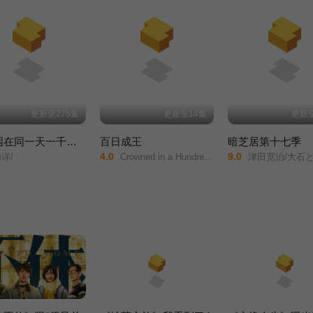
更新至275集
更新至14集
更新至
我被困在同一天一千年动态漫画
百日成王
暗芝居第十七季
4.0
9.0
详/
Crowned in a Hundred Days/
津田宽治/大石ともこ/土屋咲登子/篠田谅/白川礼//新纳敏正/三宅美羽/中村朱里/山根馅/五郎丸