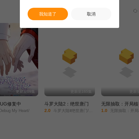
我知道了
取消
更新至09集
更新至165集
更新至
BUG修复中
斗罗大陆2：绝世唐门
2.0
1.0
ebug My Heart/
斗罗大陆Ⅱ绝世唐门/绝世唐门动画版/斗罗大陆2/
无限抽取：开局核平修仙世界/动