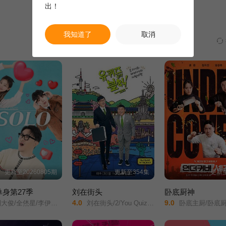
出！
我知道了
取消
更新至20260805期
更新至354集
更新至
身第27季
刘在街头
卧底厨神
4.0
9.0
俊/全烋星/李伊庚/宋海娜/
刘在街头/2/You Quiz On The Block season 2/刘Quiz/On/The/Block//season/2/
卧底主厨/卧底厨师/Undercover