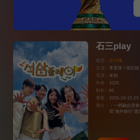
石三play
状态：
全10集
主演：
李美珠
/
池石镇
导演：
未知
年份：
2025
时长：
60
更新：
2025-10-15 23
简介：
：一档融合美食
现“海外旅行”
赚取之旅。