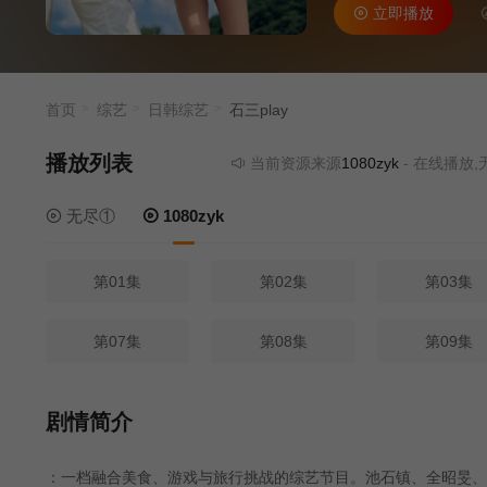
立即播放
首页
综艺
日韩综艺
石三play
播放列表
当前资源来源
1080zyk
- 在线播放,无需安装
无尽①
1080zyk
第01集
第02集
第03集
第07集
第08集
第09集
剧情简介
：一档融合美食、游戏与旅行挑战的综艺节目。池石镇、全昭旻、