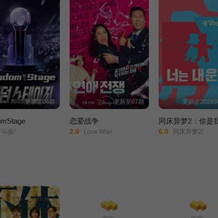
更新至04期
更新至07期
更新至20260
omStage
恋爱战争
2.0
6.0
斗俊/
Love War/
同床异梦2/