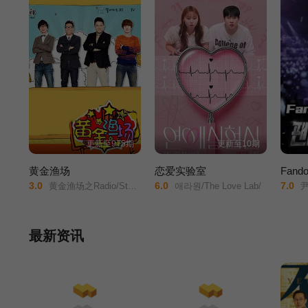
更新至975期
更新至10期
黄金渔场
恋爱实验室
Fand
3.0
6.0
7.0
黄金渔场之Radio/Star/Golden Fishery Radio Star/Radio Star/
애라원/The Love Lab/
尹
最新资讯