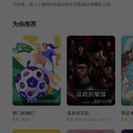
元经费，踏上了横跨5座城市的不可预测经费赚取之旅。
为你推荐
更新至20260805期
更新至04集
射门的她们
谋杀俱乐部
我是单
9.0
8.0
3.0
内详/
Murder Club: Liar's Table/Murder Club/
刘大