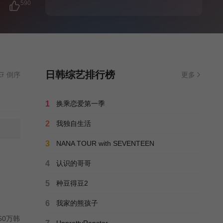
590
日韩综艺排行榜
倒序
更多
1
换乘恋爱第一季
2
我独自生活
3
NANA TOUR with SEVENTEEN
4
认识的哥哥
5
种豆得豆2
6
我家的熊孩子
0万韩
UnprettyRapstar