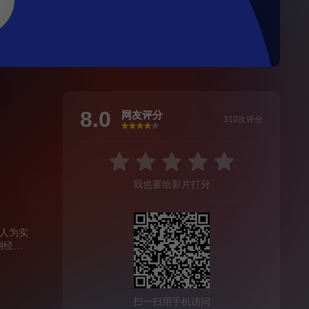
8.0
网友评分
310次评分
很差
较差
还行
推荐
力荐
我也要给影片打分
人为实
测经费
扫一扫用手机访问