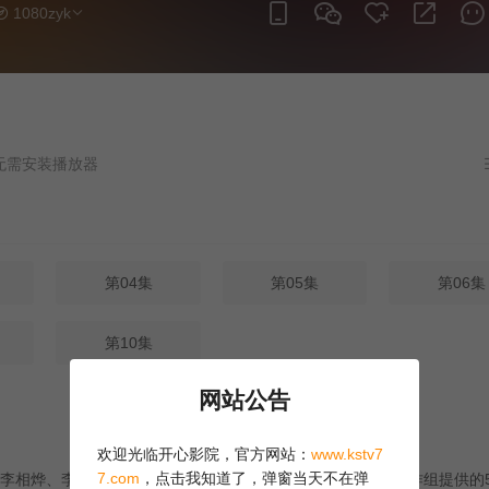
1080zyk
播放器
第04集
第05集
第06集
第10集
网站公告
欢迎光临开心影院，官方网站：
www.kstv7
7.com
，点击我知道了，弹窗当天不在弹
李相烨、李美珠四位艺人为实现“海外旅行”愿望清单，仅凭制作组提供的5