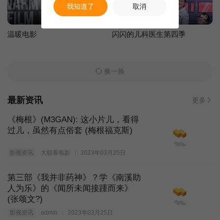
我知道了
取消
92
50
温暖电影
闪闪的儿科医生第四季
换一换
最新资讯
更多
《梅根》(M3GAN): 这小片儿，看得
过儿，虽然有点俗套 (梅根福克斯)
影视资讯
大聪看电影
2023年03月25日
第三部《我并非药神》？学《南溪助
人为乐》的《闻所未闻接踵而来》
(张颂文?)
影视资讯
admin
2023年03月25日