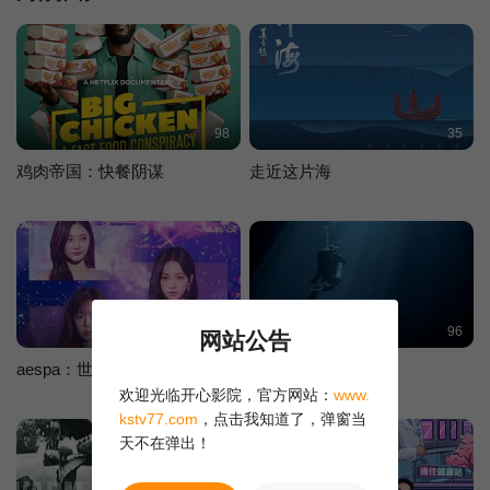
面向全球上线。 此节目由 Karga Seven 联合 STX Entertainme
nt 共同出品，还邀请了教授兼博士 A·M·杰拉尔·森戈尔和埃姆拉赫·
萨法·居尔坎博士等备受赞誉的历史学家加盟。《帝国的崛起：奥斯
曼》在伊斯坦布尔的多个地区取景拍摄，由埃姆雷·萨欣担任导演，
共有 6 集。
98
35
鸡肉帝国：快餐阴谋
走近这片海
125
96
网站公告
aespa：世界巡回演唱会电影
深潜女王
欢迎光临开心影院，官方网站：
www.
kstv77.com
，点击我知道了，弹窗当
天不在弹出！