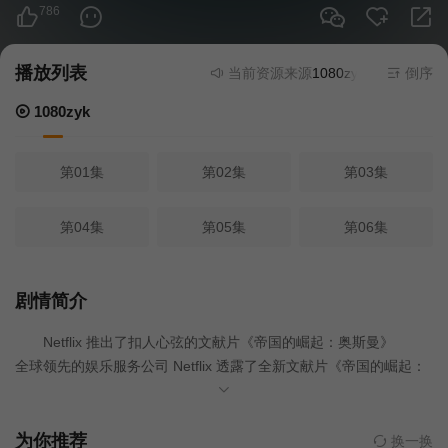
786
播放列表
当前资源来源
1080zyk
- 在线播放,无
倒序
1080zyk
第01集
第02集
第03集
第04集
第05集
第06集
剧情简介
Netflix 推出了扣人心弦的文献片《帝国的崛起：奥斯曼》
全球领先的娱乐服务公司 Netflix 透露了全新文献片《帝国的崛起：
奥斯曼》的首批细节。此剧集由杰姆·伊伊特·乌聚莫格卢、塞利姆·
巴伊拉克塔尔、比尔康·索库尔卢、奥斯曼·索南和图芭·布尤库斯滕
等土耳其知名演员担任主演，将于 2020 年 1 月 24 日在 Netflix 上
为你推荐
换一换