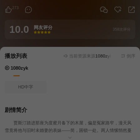
273
10.0
网友评分
358次评分
很差
较差
还行
推荐
力荐
播放列表
当前资源来源
1080zyk
- 在线播放,无需
倒序
1080zyk
HD中字
剧情简介
贾斯汀踏进那座为度蜜月备下的木屋，偏是冤家路窄，漫天风
雪竟将他与旧时未婚妻的表妹——简，困锁一处。两人情愫悄然蔓
生之际，那旧爱竟携新欢翩然而至！天意如刀，刺破重重迷雾，前