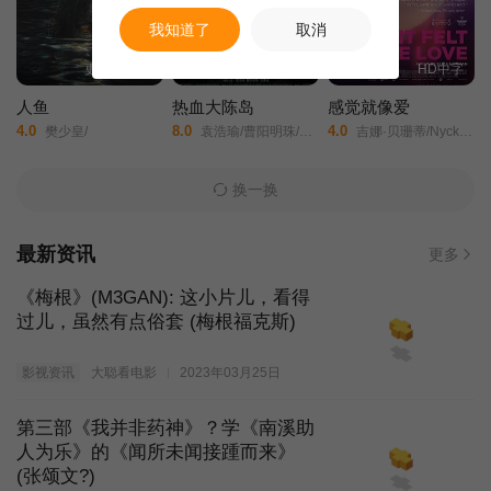
我知道了
取消
更新至13集
HD国语
HD中字
人鱼
热血大陈岛
感觉就像爱
4.0
8.0
4.0
樊少皇/
袁浩瑜/曹阳明珠/范事成/
吉娜·贝珊蒂/Nyck Caution/Ronen Rubinstein/罗南·鲁宾斯坦/安娜·戴维/
换一换
最新资讯
更多
《梅根》(M3GAN): 这小片儿，看得
过儿，虽然有点俗套 (梅根福克斯)
影视资讯
大聪看电影
2023年03月25日
第三部《我并非药神》？学《南溪助
人为乐》的《闻所未闻接踵而来》
(张颂文?)