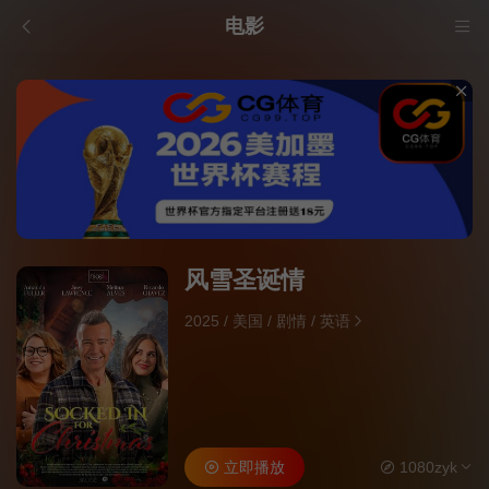
电影
风雪圣诞情
2025
/
美国
/
剧情
/
英语
立即播放
1080zyk