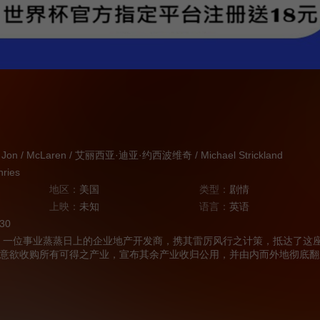
Jon
/
McLaren
/
艾丽西亚·迪亚·约西波维奇
/
Michael Strickland
ries
地区：
美国
类型：
剧情
上映：
未知
语言：
英语
:30
一位事业蒸蒸日上的企业地产开发商，携其雷厉风行之计策，抵达了这
意欲收购所有可得之产业，宣布其余产业收归公用，并由内而外地彻底翻
拉里遭遇了丹尼尔·波特（麦克拉伦）——本地牧师，这方世代守护的社
业所面临的，便不止于律法之争。随着希拉里与丹尼尔之世界观激烈碰撞
悄然萌发。