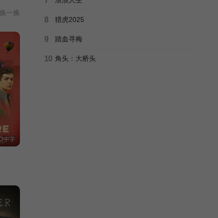
7
换一换
8
猎虎2025
9
踏血寻梅
10
角头：大桥头
D中字