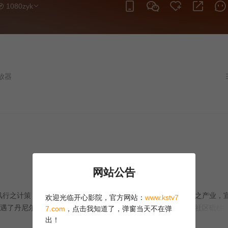
1080zyk
网站公告
行之计策，抵达了这座经济困顿的小镇：她意欲收购所有可得之产业，
欢迎光临开心影院，官方网站：
www.kstv7
遇了丹尼尔·波特（麦克拉伦）——本地牧师，这方世代守护的社区砥柱
7.com
，点击我知道了，弹窗当天不在弹
世界观激烈碰撞，某种更深刻之物，亦悄然萌发。
出！