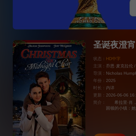
圣诞夜澄宵
状态：
HD中字
主演：
乔恩·麦克拉伦
/
导演：
Nicholas Humph
年份：
2025
时长：
内详
更新：
2026-06-06 16
简介：
希拉里·肖，
困顿的小镇：她
镇。然而，当希
——她的宏图伟
更深刻之物，亦