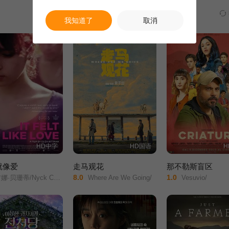
我知道了
取消
HD中字
HD国语
H
就像爱
走马观花
那不勒斯盲区
8.0
1.0
/Nyck Caution/Ronen Rubinstein/罗南·鲁宾斯坦/安娜·戴维/
Where Are We Going/
Vesuvio/