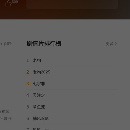
809
剧情片排行榜
倒序
更多
1
老狗
2
老狗2025
3
七宗罪
4
天注定
5
章鱼笼
宣布其
——她
展开
6
捕风追影
浪浪人生