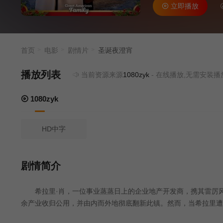
立即播放
首页
电影
剧情片
圣诞夜澄宵
播放列表
当前资源来源
1080zyk
- 在线播放,无需安装播放器
1080zyk
HD中字
剧情简介
希拉里·肖，一位事业蒸蒸日上的企业地产开发商，携其雷厉风
余产业收归公用，并由内而外地彻底翻新此镇。然而，当希拉里遭
的宏图伟业所面临的，便不止于律法之争。随着希拉里与丹尼尔之