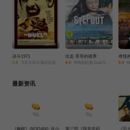
HD中字
HD中字
决斗1971
出走 哥哥的彼界
奇怪
7.0
4.0
8.0
飞车大决斗/疯狂的追逐/追杀/飞车杀机/飞轮喋血/疯狂的决斗/
仲间由纪惠/Soul/又吉伶音/伊波れいり/松田流花/津波竜斗/内田树/盧礼欧/玉城敦子/城间やよい/津嘉山正种/寺辻健一郎/
钱天堂/The
最新资讯
《梅根》(M3GAN): 这小
第三部《我并非药
《不