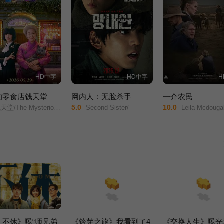
HD中字
HD中字
H
的零食店钱天堂
网内人：无脸杀手
一介农民
5.0
10.0
 Mysterious Candy Store/Strange Snack Shop Jeoncheondang/
Second Sister/
Leila Mcdougall/Joel Jackson/Rober
止不休》曝“师兄弟
《铃芽之旅》我看到了4
《交换人生》曝光