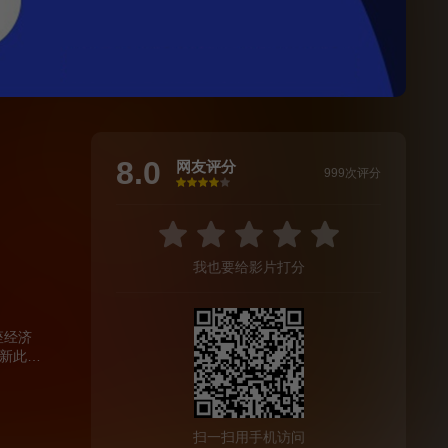
8.0
网友评分
999次评分
很差
较差
还行
推荐
力荐
我也要给影片打分
座经济
新此
区砥柱
，某种
扫一扫用手机访问