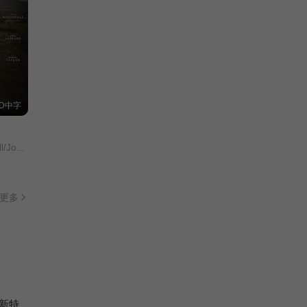
D中字
t Taylor/
更多
新特