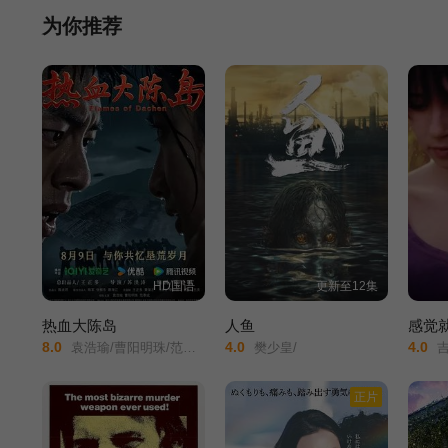
为你推荐
HD国语
更新至12集
热血大陈岛
人鱼
感觉
8.0
4.0
4.0
袁浩瑜/曹阳明珠/范事成/
樊少皇/
吉娜·贝珊蒂
正片