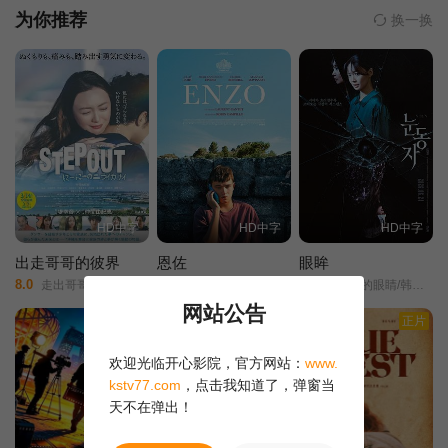
为你推荐
换一换
HD中字
HD中字
HD中字
出走哥哥的彼界
恩佐
眼眸
8.0
4.0
3.0
走出哥哥的理想乡/
粉蓝色的初夏(港)/
茱莉娅的眼睛/韩版/Eyes/
网站公告
正片
欢迎光临开心影院，官方网站：
www.
kstv77.com
，点击我知道了，弹窗当
天不在弹出！