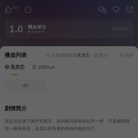
254
1.0
网友评分
132次评分
很差
较差
还行
推荐
力荐
播放列表
当前资源来源
无尽①
- 无需安装任何插件
倒序
无尽①
1080zyk
HD
剧情简介
沈念决定摘下保护壳那天，金鸡镇同所有的往常一样，只是秦朗嗦
完一碗米粉后，还是以掠夺者的身份向她告别了。